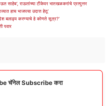
ऊत साहेब’, राऊतांच्या टीकेवर भातखळकरांचे प्रत्युत्तर
ाव्यात हाच भाजपचा उदात्त हेतू’
ेश बलाढ्य करण्याचे हे कोणते सूत्र?’
ी पवार
ube चॅनेल Subscribe करा