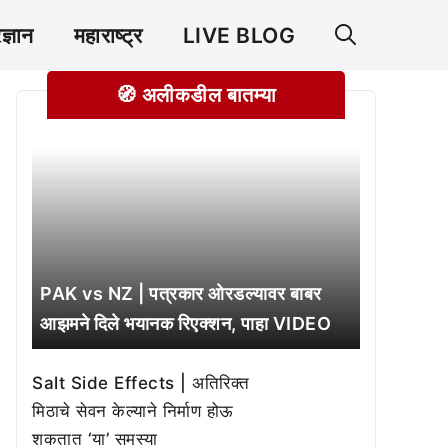
रज्ञान
महाराष्ट्र
LIVE BLOG
🧭 अलीकडील बातम्या
PAK vs NZ | पत्रकार ओरडल्यावर बाबर
आझमने दिले भयानक रिएक्शन, पाहा VIDEO
Salt Side Effects | अतिरिक्त
मिठाचे सेवन केल्याने निर्माण होऊ
शकतात ‘या’ समस्या