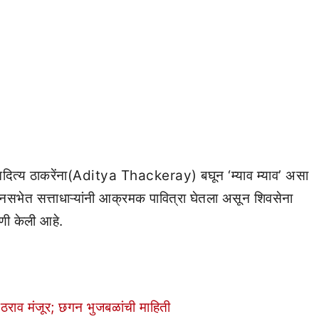
त्री आदित्य ठाकरेंना(Aditya Thackeray) बघून ‘म्याव म्याव’ असा
सभेत सत्ताधाऱ्यांनी आक्रमक पावित्रा घेतला असून शिवसेना
गणी केली आहे.
 ठराव मंजूर; छगन भुजबळांची माहिती