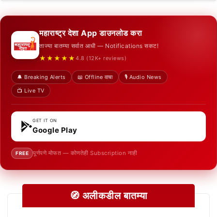
महाराष्ट्र देशा App डाउनलोड करा
ताज्या बातम्या सर्वात आधी — Notifications सकट!
★★★★★
4.8 (12K+ reviews)
🔔 Breaking Alerts
📖 Offline वाचा
🎙️ Audio News
📺 Live TV
GET IT ON
Google Play
पूर्णपणे मोफत — कोणतेही Subscription नाही
FREE
🧭 अलीकडील बातम्या