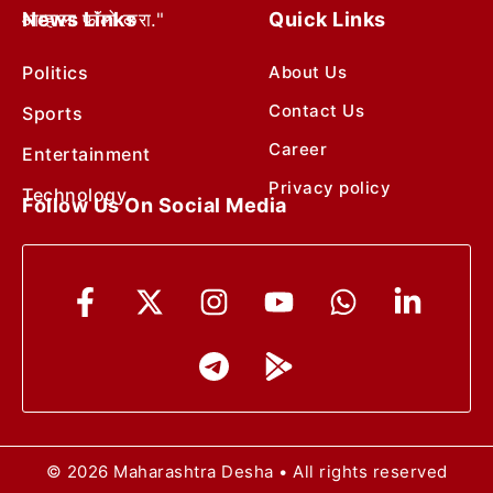
News Links
Quick Links
आम्हाला फॉलो करा."
Politics
About Us
Contact Us
Sports
Career
Entertainment
Privacy policy
Technology
Follow Us On Social Media
© 2026 Maharashtra Desha • All rights reserved