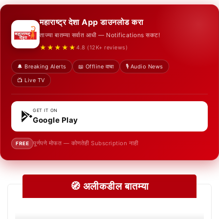
महाराष्ट्र देशा App डाउनलोड करा
ताज्या बातम्या सर्वात आधी — Notifications सकट!
★★★★★
4.8 (12K+ reviews)
🔔 Breaking Alerts
📖 Offline वाचा
🎙️ Audio News
📺 Live TV
GET IT ON
Google Play
पूर्णपणे मोफत — कोणतेही Subscription नाही
FREE
🧭 अलीकडील बातम्या