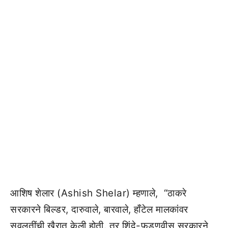
आशिष शेलार (Ashish Shelar) म्हणाले, “ठाकरे
सरकारने बिल्डर, दारुवाले, बारवाले, हाँटेल मालकांवर
सवलतींची खैरात केली होती. तर शिंदे-फडणवीस सरकारने