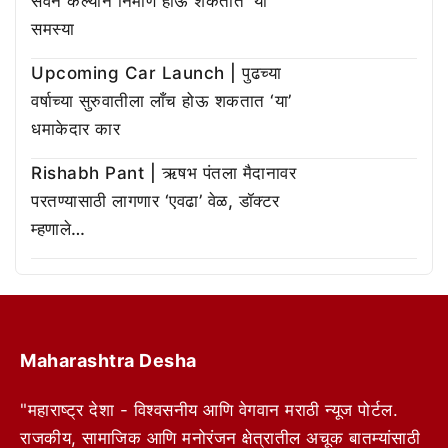
सेवन केल्याने निर्माण होऊ शकतात ‘या’
समस्या
Upcoming Car Launch | पुढच्या
वर्षाच्या सुरुवातीला लाँच होऊ शकतात ‘या’
धमाकेदार कार
Rishabh Pant | ऋषभ पंतला मैदानावर
परतण्यासाठी लागणार ‘एवढा’ वेळ, डॉक्टर
म्हणाले…
Maharashtra Desha
"महाराष्ट्र देशा - विश्वसनीय आणि वेगवान मराठी न्यूज पोर्टल.
राजकीय, सामाजिक आणि मनोरंजन क्षेत्रातील अचूक बातम्यांसाठी