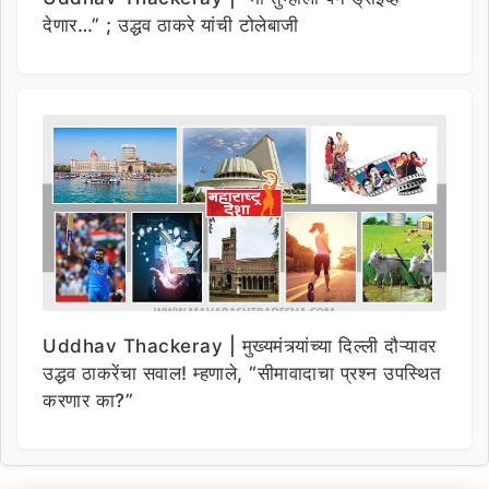
देणार…” ; उद्धव ठाकरे यांची टोलेबाजी
Uddhav Thackeray | मुख्यमंत्र्यांच्या दिल्ली दौऱ्यावर
उद्धव ठाकरेंचा सवाल! म्हणाले, “सीमावादाचा प्रश्न उपस्थित
करणार का?”