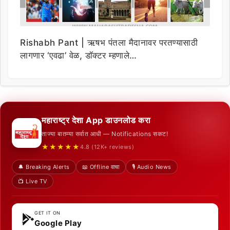
Rishabh Pant | ऋषभ पंतला मैदानावर परतण्यासाठी
लागणार ‘एवढा’ वेळ, डॉक्टर म्हणाले…
महाराष्ट्र देशा App डाउनलोड करा
ताज्या बातम्या सर्वात आधी — Notifications सकट!
★★★★★
4.8 (12K+ reviews)
🔔 Breaking Alerts
📖 Offline वाचा
🎙️ Audio News
📺 Live TV
GET IT ON
Google Play