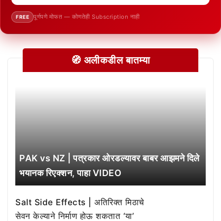
पूर्णपणे मोफत — कोणतेही Subscription नाही
FREE
🧭 अलीकडील बातम्या
PAK vs NZ | पत्रकार ओरडल्यावर बाबर आझमने दिले
भयानक रिएक्शन, पाहा VIDEO
Salt Side Effects | अतिरिक्त मिठाचे
सेवन केल्याने निर्माण होऊ शकतात ‘या’