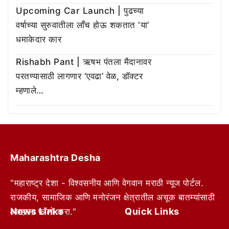
Upcoming Car Launch | पुढच्या
वर्षाच्या सुरुवातीला लाँच होऊ शकतात ‘या’
धमाकेदार कार
Rishabh Pant | ऋषभ पंतला मैदानावर
परतण्यासाठी लागणार ‘एवढा’ वेळ, डॉक्टर
म्हणाले…
Maharashtra Desha
"महाराष्ट्र देशा - विश्वसनीय आणि वेगवान मराठी न्यूज पोर्टल.
राजकीय, सामाजिक आणि मनोरंजन क्षेत्रातील अचूक बातम्यांसाठी
News Links
Quick Links
आम्हाला फॉलो करा."