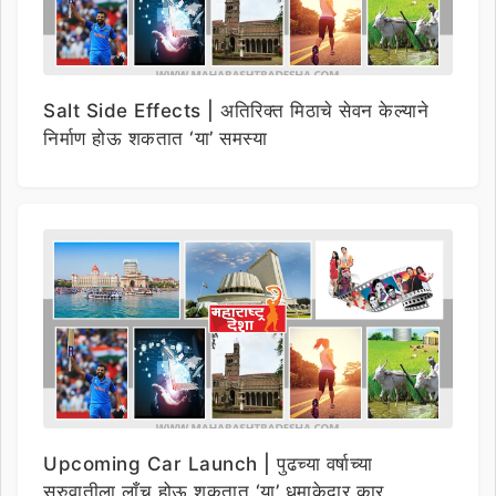
Salt Side Effects | अतिरिक्त मिठाचे सेवन केल्याने
निर्माण होऊ शकतात ‘या’ समस्या
Upcoming Car Launch | पुढच्या वर्षाच्या
सुरुवातीला लाँच होऊ शकतात ‘या’ धमाकेदार कार