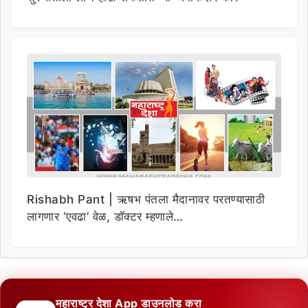
Rishabh Pant | ऋषभ पंतला मैदानावर परतण्यासाठी
लागणार ‘एवढा’ वेळ, डॉक्टर म्हणाले…
महाराष्ट्र देशा App डाउनलोड करा