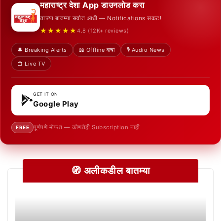
महाराष्ट्र देशा App डाउनलोड करा
ताज्या बातम्या सर्वात आधी — Notifications सकट!
★★★★★
4.8 (12K+ reviews)
🔔 Breaking Alerts
📖 Offline वाचा
🎙️ Audio News
📺 Live TV
GET IT ON
Google Play
पूर्णपणे मोफत — कोणतेही Subscription नाही
FREE
🧭 अलीकडील बातम्या