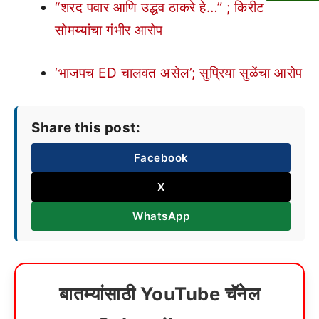
“शरद पवार आणि उद्धव ठाकरे हे…” ; किरीट
सोमय्यांचा गंभीर आरोप
‘भाजपच ED चालवत असेल’; सुप्रिया सुळेंचा आरोप
Share this post:
Facebook
X
WhatsApp
बातम्यांसाठी YouTube चॅनेल