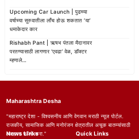
Upcoming Car Launch | पुढच्या
वर्षाच्या सुरुवातीला लाँच होऊ शकतात ‘या’
धमाकेदार कार
Rishabh Pant | ऋषभ पंतला मैदानावर
परतण्यासाठी लागणार ‘एवढा’ वेळ, डॉक्टर
म्हणाले…
Maharashtra Desha
"महाराष्ट्र देशा - विश्वसनीय आणि वेगवान मराठी न्यूज पोर्टल.
राजकीय, सामाजिक आणि मनोरंजन क्षेत्रातील अचूक बातम्यांसाठी
News Links
Quick Links
आम्हाला फॉलो करा."