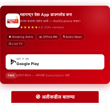
महाराष्ट्र देशा App डाउनलोड करा
ताज्या बातम्या सर्वात आधी — Notifications सकट!
★★★★★
4.8 (12K+ reviews)
🔔 Breaking Alerts
📖 Offline वाचा
🎙️ Audio News
📺 Live TV
GET IT ON
Google Play
पूर्णपणे मोफत — कोणतेही Subscription नाही
FREE
🧭 अलीकडील बातम्या