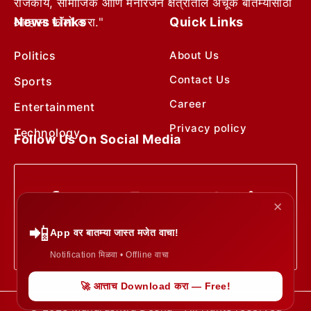
राजकीय, सामाजिक आणि मनोरंजन क्षेत्रातील अचूक बातम्यांसाठी
News Links
Quick Links
आम्हाला फॉलो करा."
Politics
About Us
Contact Us
Sports
Career
Entertainment
Privacy policy
Technology
Follow Us On Social Media
✕
📲
App वर बातम्या जास्त मजेत वाचा!
Notification मिळवा • Offline वाचा
🚀 आत्ताच Download करा — Free!
© 2026 Maharashtra Desha • All rights reserved