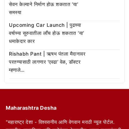
सेवन केल्याने निर्माण होऊ शकतात ‘या’
समस्या
Upcoming Car Launch | पुढच्या
वर्षाच्या सुरुवातीला लाँच होऊ शकतात ‘या’
धमाकेदार कार
Rishabh Pant | ऋषभ पंतला मैदानावर
परतण्यासाठी लागणार ‘एवढा’ वेळ, डॉक्टर
म्हणाले…
Maharashtra Desha
"महाराष्ट्र देशा - विश्वसनीय आणि वेगवान मराठी न्यूज पोर्टल.