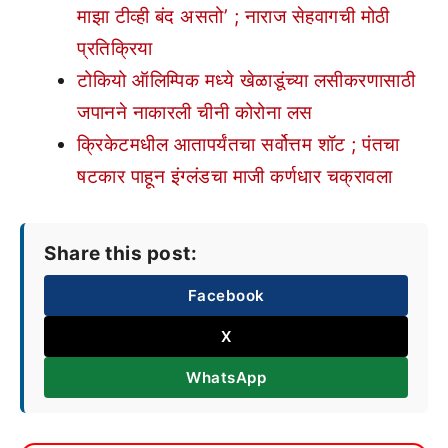
माझा टीव्ही बंद असतो’ ; नाराज सेहवागची मोठी
प्रतिक्रिया
टोकियो ऑलिम्पिक मध्ये खेळाडूंच्या लसीकरणासाठी
जपानने नाकारली चीनी कोरोना लस
क्रिकेटमधील आतापर्यंतचा सर्वोत्तम शॉट ; पंतचा
षटकार पाहून इंग्लंडचा माजी कर्णधार चक्रावला
Share this post:
Facebook
X
WhatsApp