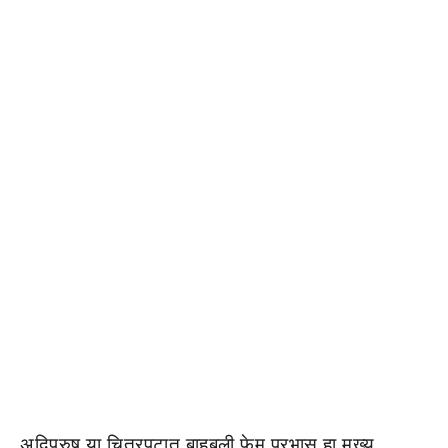
अदिपुरुष या चित्रपटात बाहुबली फेम प्रभास हा मुख्य