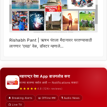
Rishabh Pant | ऋषभ पंतला मैदानावर परतण्यासाठी
लागणार ‘एवढा’ वेळ, डॉक्टर म्हणाले…
महाराष्ट्र देशा App डाउनलोड करा
ताज्या बातम्या सर्वात आधी — Notifications सकट!
★★★★★
4.8 (12K+ reviews)
🔔 Breaking Alerts
📖 Offline वाचा
🎙️ Audio News
📺 Live TV