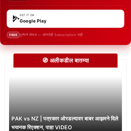
GET IT ON
Google Play
पूर्णपणे मोफत — कोणतेही Subscription नाही
FREE
🧭 अलीकडील बातम्या
PAK vs NZ | पत्रकार ओरडल्यावर बाबर आझमने दिले
भयानक रिएक्शन, पाहा VIDEO