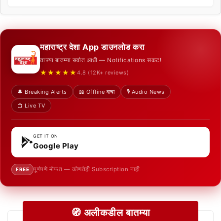
महाराष्ट्र देशा App डाउनलोड करा
ताज्या बातम्या सर्वात आधी — Notifications सकट!
★★★★★
4.8 (12K+ reviews)
🔔 Breaking Alerts
📖 Offline वाचा
🎙️ Audio News
📺 Live TV
GET IT ON
Google Play
पूर्णपणे मोफत — कोणतेही Subscription नाही
FREE
🧭 अलीकडील बातम्या