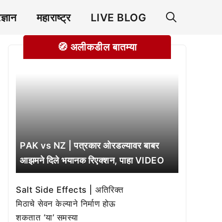
रज्ञान
महाराष्ट्र
LIVE BLOG
🧭 अलीकडील बातम्या
PAK vs NZ | पत्रकार ओरडल्यावर बाबर
आझमने दिले भयानक रिएक्शन, पाहा VIDEO
Salt Side Effects | अतिरिक्त
मिठाचे सेवन केल्याने निर्माण होऊ
शकतात ‘या’ समस्या