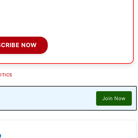
SCRIBE NOW
ITICS
Join Now