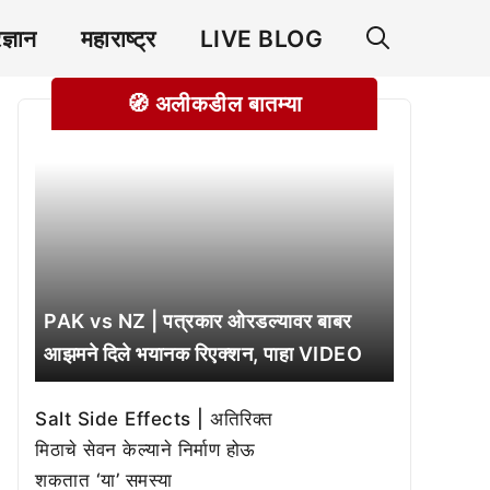
रज्ञान
महाराष्ट्र
LIVE BLOG
🧭 अलीकडील बातम्या
PAK vs NZ | पत्रकार ओरडल्यावर बाबर
आझमने दिले भयानक रिएक्शन, पाहा VIDEO
Salt Side Effects | अतिरिक्त
मिठाचे सेवन केल्याने निर्माण होऊ
शकतात ‘या’ समस्या