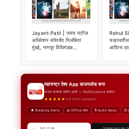
Jayant Patil | जयंत पाटील
Rahul Sh
अधिवेशन संपेपर्यंत निलंबित!
चक्रवर्ती
मुंबई, नागपूर विधिमंडळ
आदित्य ठाक
परिसरात येण्यास बंदी
उल्लेख करत
गंभीर आरो
महाराष्ट्र देशा App डाउनलोड करा
ताज्या बातम्या सर्वात आधी — Notifications सकट!
★★★★★
4.8 (12K+ reviews)
🔔 Breaking Alerts
📖 Offline वाचा
🎙️ Audio News
📺 
GET IT ON
DOWNLOAD ON T