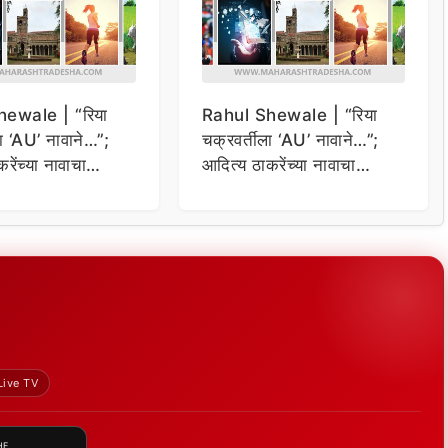
ewale | “रिया
Rahul Shewale | “रिया
ला ‘AU’ नावाने…”;
चक्रवर्तीला ‘AU’ नावाने…”;
रेंच्या नावाचा
आदित्य ठाकरेंच्या नावाचा
 राहुल शेवाळेंचे
उल्लेख करत राहुल शेवाळेंचे
प
गंभीर आरोप
Live TV
HE