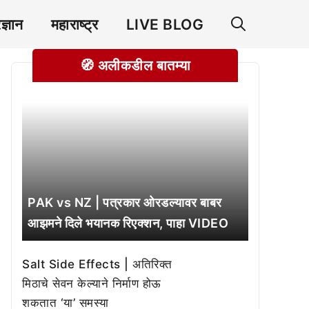
रज्ञान
महाराष्ट्र
LIVE BLOG
🧭 अलीकडील बातम्या
PAK vs NZ | पत्रकार ओरडल्यावर बाबर
आझमने दिले भयानक रिएक्शन, पाहा VIDEO
Salt Side Effects | अतिरिक्त
मिठाचे सेवन केल्याने निर्माण होऊ
शकतात ‘या’ समस्या