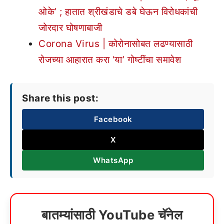
ओके’ ; हातात श्रीखंडाचे डबे घेऊन विरोधकांची
जोरदार घोषणाबाजी
Corona Virus | कोरोनासोबत लढण्यासाठी
रोजच्या आहारात करा ‘या’ गोष्टींचा समावेश
Share this post:
Facebook
X
WhatsApp
बातम्यांसाठी YouTube चॅनेल