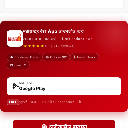
महाराष्ट्र देशा App डाउनलोड करा
ताज्या बातम्या सर्वात आधी — Notifications सकट!
★★★★★
4.8 (12K+ reviews)
🔔 Breaking Alerts
📖 Offline वाचा
🎙️ Audio News
📺 Live TV
GET IT ON
Google Play
पूर्णपणे मोफत — कोणतेही Subscription नाही
FREE
🧭 अलीकडील बातम्या