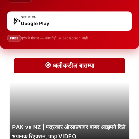
GET IT ON
Google Play
पूर्णपणे मोफत — कोणतेही Subscription नाही
FREE
🧭 अलीकडील बातम्या
PAK vs NZ | पत्रकार ओरडल्यावर बाबर आझमने दिले
भयानक रिएक्शन, पाहा VIDEO