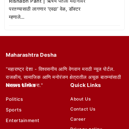
Rishabh Pant | ऋषभ पंतला मैदानावर
परतण्यासाठी लागणार ‘एवढा’ वेळ, डॉक्टर
म्हणाले…
Maharashtra Desha
"महाराष्ट्र देशा - विश्वसनीय आणि वेगवान मराठी न्यूज पोर्टल.
राजकीय, सामाजिक आणि मनोरंजन क्षेत्रातील अचूक बातम्यांसाठी
News Links
Quick Links
आम्हाला फॉलो करा."
Politics
About Us
Contact Us
Sports
Career
Entertainment