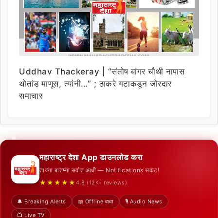
Uddhav Thackeray | “संतोष बांगर चौथी नापास
थोतांड माणूस, त्यांनी…” ; ठाकरे गटाकडून जोरदार
समाचार
महाराष्ट्र देशा App डाउनलोड करा
ताज्या बातम्या सर्वात आधी — Notifications सकट!
★★★★★
4.8 (12K+ reviews)
🔔 Breaking Alerts
📖 Offline वाचा
🎙️ Audio News
📺 Live TV