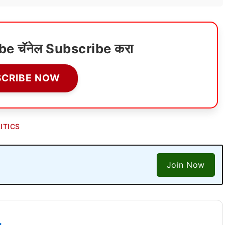
ube चॅनेल Subscribe करा
SCRIBE NOW
ITICS
Join Now