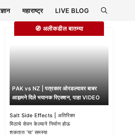
रज्ञान
महाराष्ट्र
LIVE BLOG
🧭 अलीकडील बातम्या
PAK vs NZ | पत्रकार ओरडल्यावर बाबर
आझमने दिले भयानक रिएक्शन, पाहा VIDEO
Salt Side Effects | अतिरिक्त
मिठाचे सेवन केल्याने निर्माण होऊ
शकतात ‘या’ समस्या