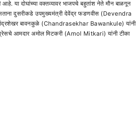
े. या दोघांच्या वक्तव्यावर भाजपचे बहुतांश नेते मौन बाळगून
क असताना दुसरीकडे उपमुख्यमंत्री देवेंद्र फडणवीस (Devendra
. चंद्रशेखर बावनकुळे (Chandrasekhar Bawankule) यांनी
ी काँग्रेसचे आमदार अमोल मिटकरी (Amol Mitkari) यांनी टीका