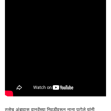
तसेच अंबादास दानवेंच्या निवडीवरून नाना पटोले यांनी