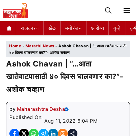
M
राजकारण
राजकारण
खेळ
खेळ
मनोरंजन
मनोरंजन
आरोग्य
आरोग्य
गुन्हे
गुन्हे
कृष
कृष
Home
-
Marathi News
-
Ashok Chavan | “…आता खातेवाटपासाठी
४० दिवस घालवणार का?”- अशोक चव्हाण
Ashok Chavan | “…आता
खातेवाटपासाठी ४० दिवस घालवणार का?”-
अशोक चव्हाण
by
Maharashtra Desha
Published On:
Aug 11, 2022 6:04 PM