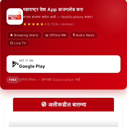
महाराष्ट्र देशा App डाउनलोड करा
ताज्या बातम्या सर्वात आधी — Notifications सकट!
★★★★★
4.8 (12K+ reviews)
🔔 Breaking Alerts
📖 Offline वाचा
🎙️ Audio News
📺 Live TV
GET IT ON
Google Play
पूर्णपणे मोफत — कोणतेही Subscription नाही
FREE
🧭 अलीकडील बातम्या