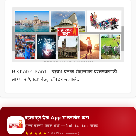
Rishabh Pant | ऋषभ पंतला मैदानावर परतण्यासाठी
लागणार ‘एवढा’ वेळ, डॉक्टर म्हणाले…
महाराष्ट्र देशा App डाउनलोड करा
ताज्या बातम्या सर्वात आधी — Notifications सकट!
★★★★★
4.8 (12K+ reviews)