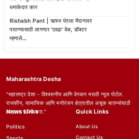
धमाकेदार कार
Rishabh Pant | ऋषभ पंतला मैदानावर
परतण्यासाठी लागणार ‘एवढा’ वेळ, डॉक्टर
म्हणाले…
Maharashtra Desha
"महाराष्ट्र देशा - विश्वसनीय आणि वेगवान मराठी न्यूज पोर्टल.
राजकीय, सामाजिक आणि मनोरंजन क्षेत्रातील अचूक बातम्यांसाठी
News Links
Quick Links
आम्हाला फॉलो करा."
Politics
About Us
Contact Us
Sports