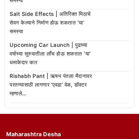
समस्या
Salt Side Effects | अतिरिक्त मिठाचे
सेवन केल्याने निर्माण होऊ शकतात ‘या’
समस्या
Upcoming Car Launch | पुढच्या
वर्षाच्या सुरुवातीला लाँच होऊ शकतात ‘या’
धमाकेदार कार
Rishabh Pant | ऋषभ पंतला मैदानावर
परतण्यासाठी लागणार ‘एवढा’ वेळ, डॉक्टर
म्हणाले…
Maharashtra Desha