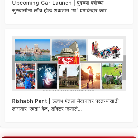
Upcoming Car Launch | पुढच्या वर्षाच्या
सुरुवातीला लाँच होऊ शकतात ‘या’ धमाकेदार कार
Rishabh Pant | ऋषभ पंतला मैदानावर परतण्यासाठी
लागणार ‘एवढा’ वेळ, डॉक्टर म्हणाले…