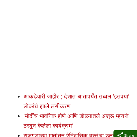
आकडेवारी जाहीर ; देशात आतापर्यंत तब्बल ‘इतक्या’
लोकांचे झाले लसीकरण
‘मोदींच भावनिक होणे आणि डोळ्यातले अश्रू म्हणजे
ठरवून केलेला कार्यक्रम’
राजगडाच्या मातीतून ऐतिहासिक वस्तूंचा उलगडा;
Share