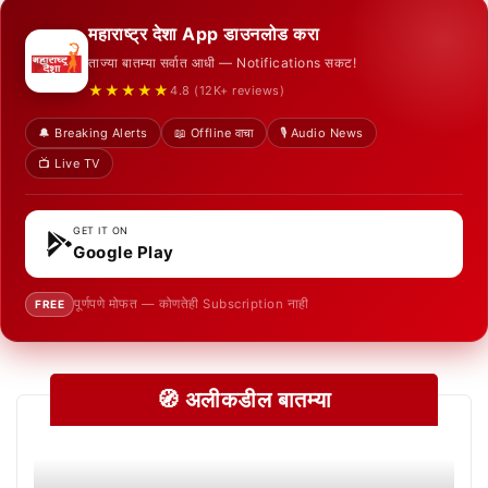
महाराष्ट्र देशा App डाउनलोड करा
ताज्या बातम्या सर्वात आधी — Notifications सकट!
★★★★★
4.8 (12K+ reviews)
🔔 Breaking Alerts
📖 Offline वाचा
🎙️ Audio News
📺 Live TV
GET IT ON
Google Play
पूर्णपणे मोफत — कोणतेही Subscription नाही
FREE
🧭 अलीकडील बातम्या