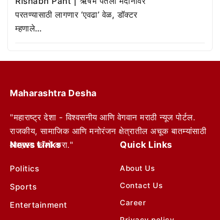
Rishabh Pant | ऋषभ पंतला मैदानावर
परतण्यासाठी लागणार ‘एवढा’ वेळ, डॉक्टर
म्हणाले…
Maharashtra Desha
"महाराष्ट्र देशा - विश्वसनीय आणि वेगवान मराठी न्यूज पोर्टल.
राजकीय, सामाजिक आणि मनोरंजन क्षेत्रातील अचूक बातम्यांसाठी
News Links
Quick Links
आम्हाला फॉलो करा."
Politics
About Us
Contact Us
Sports
Career
Entertainment
Privacy policy