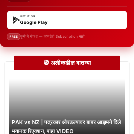
GET IT ON
Google Play
पूर्णपणे मोफत — कोणतेही Subscription नाही
FREE
🧭 अलीकडील बातम्या
PAK vs NZ | पत्रकार ओरडल्यावर बाबर आझमने दिले
भयानक रिएक्शन, पाहा VIDEO