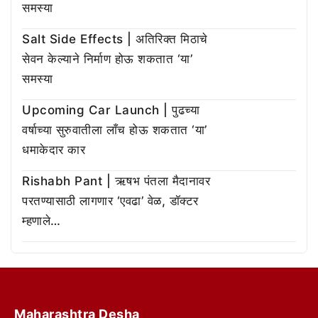
समस्या
Salt Side Effects | अतिरिक्त मिठाचे
सेवन केल्याने निर्माण होऊ शकतात ‘या’
समस्या
Upcoming Car Launch | पुढच्या
वर्षाच्या सुरुवातीला लाँच होऊ शकतात ‘या’
धमाकेदार कार
Rishabh Pant | ऋषभ पंतला मैदानावर
परतण्यासाठी लागणार ‘एवढा’ वेळ, डॉक्टर
म्हणाले…
Maharashtra Desha