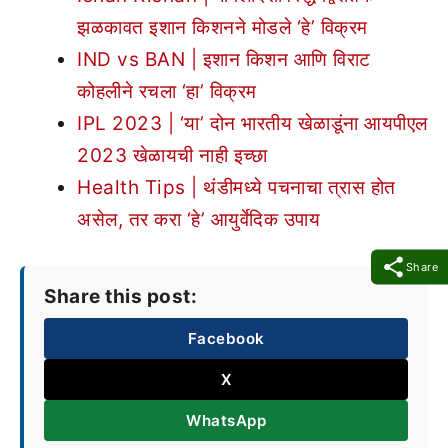
झळकावत इशान किशनने मोडले ‘हे’ विक्रम
IND vs BAN | इशान किशन आणि विराट
कोहलीने रचला ‘हा’ विक्रम
IPL 2023 | ‘या’ दोन भारतीय खेळाडूंना आयपीएल
2023 खेळायची नाही इच्छा
Health Tips | थंडीमध्ये पचनाचा त्रास होत
असेल, तर करा ‘हे’ आयुर्वेदिक उपाय
Share
Share this post:
Facebook
X
WhatsApp