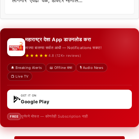
लागणार ‘एवढा’ वेळ, डॉक्टर म्हणाले…
महाराष्ट्र देशा App डाउनलोड करा
ताज्या बातम्या सर्वात आधी — Notifications सकट!
★★★★★
4.8 (12K+ reviews)
🔔 Breaking Alerts
📖 Offline वाचा
🎙️ Audio News
📺 Live TV
GET IT ON
Google Play
पूर्णपणे मोफत — कोणतेही Subscription नाही
FREE