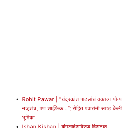
Rohit Pawar | “चंद्रकांत पाटलांचं वक्तव्य योग्य
नव्हतंच, पण शाईफेक…”; रोहित पवारांनी स्पष्ट केली
भूमिका
Ishan Kishan | बांगलादेशविरुद्ध द्विशतक