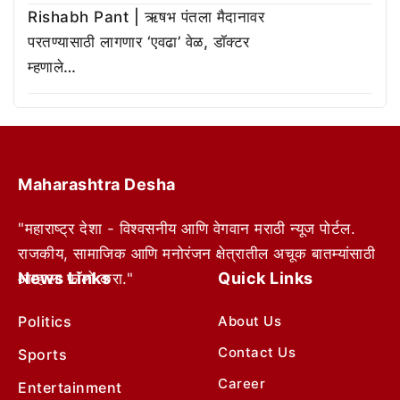
Rishabh Pant | ऋषभ पंतला मैदानावर
परतण्यासाठी लागणार ‘एवढा’ वेळ, डॉक्टर
म्हणाले…
Maharashtra Desha
"महाराष्ट्र देशा - विश्वसनीय आणि वेगवान मराठी न्यूज पोर्टल.
राजकीय, सामाजिक आणि मनोरंजन क्षेत्रातील अचूक बातम्यांसाठी
News Links
Quick Links
आम्हाला फॉलो करा."
Politics
About Us
Contact Us
Sports
Career
Entertainment