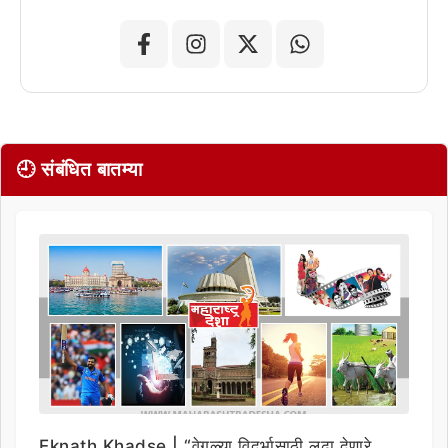
🕘 संबंधित बातम्या
Eknath Khadse | “वेगळ्या विदर्भासाठी लढा देणारे