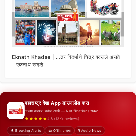
Eknath Khadse | …तर विदर्भाचे चित्र बदलले असते
– एकनाथ खडसे
महाराष्ट्र देशा App डाउनलोड करा
ताज्या बातम्या सर्वात आधी — Notifications सकट!
★★★★★
4.8 (12K+ reviews)
🔔 Breaking Alerts
📖 Offline वाचा
🎙️ Audio News