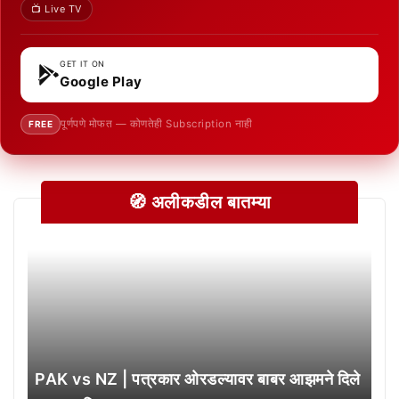
📺 Live TV
GET IT ON
Google Play
पूर्णपणे मोफत — कोणतेही Subscription नाही
FREE
🧭 अलीकडील बातम्या
PAK vs NZ | पत्रकार ओरडल्यावर बाबर आझमने दिले