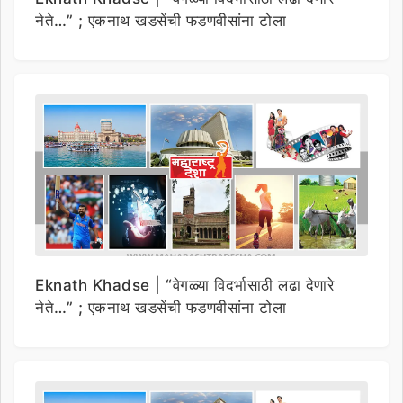
नेते…” ; एकनाथ खडसेंची फडणवीसांना टोला
Eknath Khadse | “वेगळ्या विदर्भासाठी लढा देणारे
नेते…” ; एकनाथ खडसेंची फडणवीसांना टोला