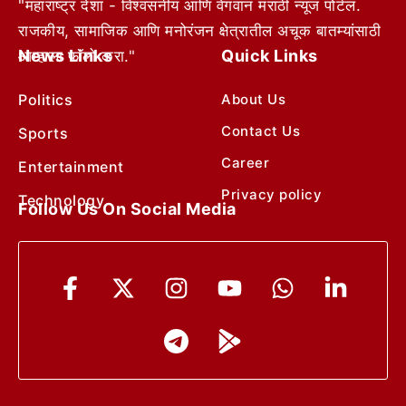
"महाराष्ट्र देशा - विश्वसनीय आणि वेगवान मराठी न्यूज पोर्टल.
राजकीय, सामाजिक आणि मनोरंजन क्षेत्रातील अचूक बातम्यांसाठी
News Links
Quick Links
आम्हाला फॉलो करा."
Politics
About Us
Contact Us
Sports
Career
Entertainment
Privacy policy
Technology
Follow Us On Social Media