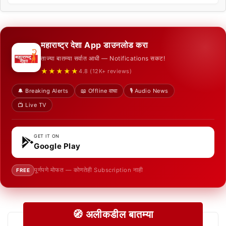
महाराष्ट्र देशा App डाउनलोड करा
ताज्या बातम्या सर्वात आधी — Notifications सकट!
★★★★★
4.8 (12K+ reviews)
🔔 Breaking Alerts
📖 Offline वाचा
🎙️ Audio News
📺 Live TV
GET IT ON
Google Play
पूर्णपणे मोफत — कोणतेही Subscription नाही
FREE
🧭 अलीकडील बातम्या