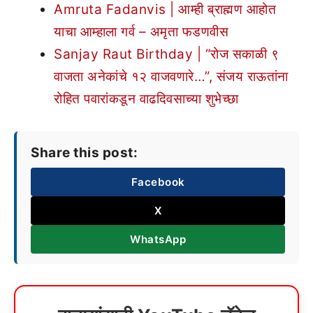
Amruta Fadanvis | आम्ही ब्राह्मण आहोत
याचा आम्हाला गर्व – अमृता फडणवीस
Sanjay Raut Birthday | “रोज सकाळी ९
वाजता अनेकांचे १२ वाजवणारे…”, संजय राऊतांना
रोहित पवारांकडून वाढदिवसाच्या शुभेच्छा
Share this post:
Facebook
X
WhatsApp