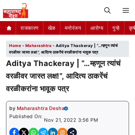
M
राजकारण
राजकारण
खेळ
खेळ
मनोरंजन
मनोरंजन
आरोग्य
आरोग्य
गुन्हे
गुन्हे
कृष
कृष
Home
-
Maharashtra
-
Aditya Thackeray | “…म्हणून त्यांचं
वरळीवर जास्त लक्ष!”, आदित्य ठाकरेंचं वरळीकरांना भावूक पत्र
Aditya Thackeray | “…म्हणून त्यांचं
वरळीवर जास्त लक्ष!”, आदित्य ठाकरेंचं
वरळीकरांना भावूक पत्र
by
Maharashtra Desha
Published On:
Nov 21, 2022 3:56 PM