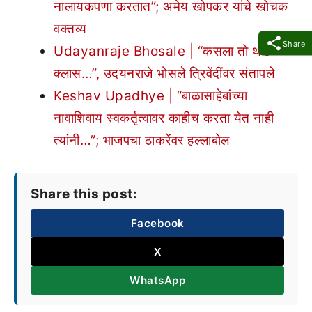
नालायकपणा करतात”; अमेय खोपकर यांचे खोचक
वक्तव्य
Share
Udayanraje Bhosale | “कसला तो थर्ड
क्लास…”, उदयनराजे भोसले त्रिवेंदींवर संतापले
Keshav Upadhye | “बाळासाहेबांच्या
नावाशिवाय स्वकर्तृत्वावर काहीच करता येत नाही
त्यांनी…”; भाजपचा ठाकरेंवर हल्लाबोल
Share this post:
Facebook
X
WhatsApp