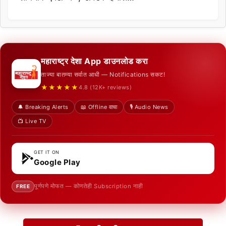
महाराष्ट्र देशा App डाउनलोड करा
ताज्या बातम्या सर्वात आधी — Notifications सकट!
★★★★★
4.8 (12K+ reviews)
🔔 Breaking Alerts
📖 Offline वाचा
🎙️ Audio News
📺 Live TV
GET IT ON
Google Play
पूर्णपणे मोफत — कोणतेही Subscription नाही
FREE