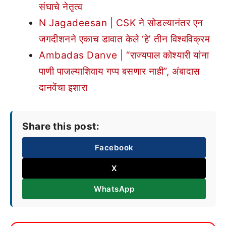
संघाचे नेतृत्व
N Jagadeesan | CSK ने सोडल्यानंतर एन
जगदीशनने एकाच डावात केले ‘हे’ तीन विश्वविक्रम
Ambadas Danve | “राज्यपाल कोश्यारी यांना
पाणी पाजल्याशिवाय गप्प बसणार नाही”, अंबादास
दानवेंचा इशारा
Share this post:
Facebook
X
WhatsApp