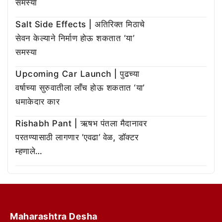
समस्या
Salt Side Effects | अतिरिक्त मिठाचे
सेवन केल्याने निर्माण होऊ शकतात ‘या’
समस्या
Upcoming Car Launch | पुढच्या
वर्षाच्या सुरुवातीला लाँच होऊ शकतात ‘या’
धमाकेदार कार
Rishabh Pant | ऋषभ पंतला मैदानावर
परतण्यासाठी लागणार ‘एवढा’ वेळ, डॉक्टर
म्हणाले…
Maharashtra Desha