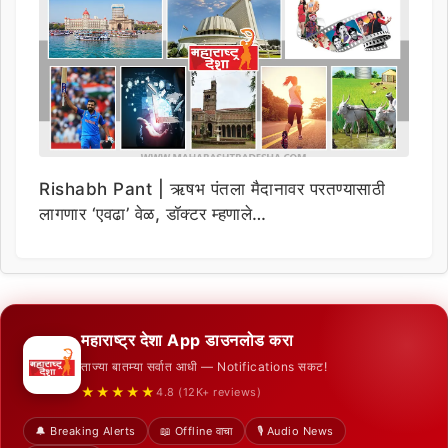
Rishabh Pant | ऋषभ पंतला मैदानावर परतण्यासाठी
लागणार ‘एवढा’ वेळ, डॉक्टर म्हणाले…
महाराष्ट्र देशा App डाउनलोड करा
ताज्या बातम्या सर्वात आधी — Notifications सकट!
★★★★★
4.8 (12K+ reviews)
🔔 Breaking Alerts
📖 Offline वाचा
🎙️ Audio News