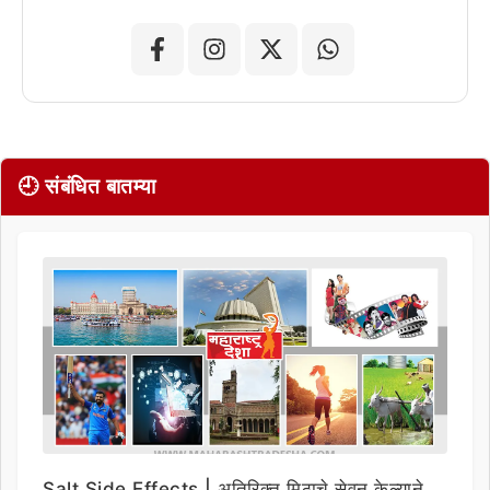
🕘 संबंधित बातम्या
Salt Side Effects | अतिरिक्त मिठाचे सेवन केल्याने