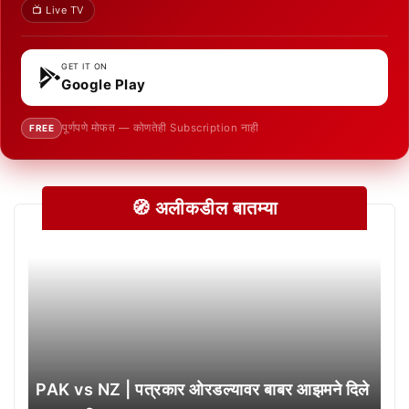
📺 Live TV
GET IT ON
Google Play
पूर्णपणे मोफत — कोणतेही Subscription नाही
FREE
🧭 अलीकडील बातम्या
PAK vs NZ | पत्रकार ओरडल्यावर बाबर आझमने दिले