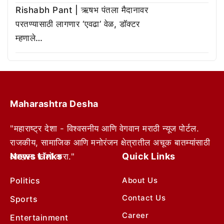
Rishabh Pant | ऋषभ पंतला मैदानावर
परतण्यासाठी लागणार ‘एवढा’ वेळ, डॉक्टर
म्हणाले…
Maharashtra Desha
"महाराष्ट्र देशा - विश्वसनीय आणि वेगवान मराठी न्यूज पोर्टल.
राजकीय, सामाजिक आणि मनोरंजन क्षेत्रातील अचूक बातम्यांसाठी
News Links
Quick Links
आम्हाला फॉलो करा."
Politics
About Us
Contact Us
Sports
Career
Entertainment