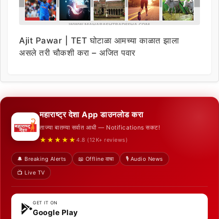
Ajit Pawar | TET घोटाळा आमच्या काळात झाला
असले तरी चौकशी करा – अजित पवार
महाराष्ट्र देशा App डाउनलोड करा
ताज्या बातम्या सर्वात आधी — Notifications सकट!
★★★★★
4.8 (12K+ reviews)
🔔 Breaking Alerts
📖 Offline वाचा
🎙️ Audio News
📺 Live TV
GET IT ON
Google Play