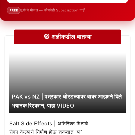
पूर्णपणे मोफत — कोणतेही Subscription नाही
FREE
🧭 अलीकडील बातम्या
PAK vs NZ | पत्रकार ओरडल्यावर बाबर आझमने दिले
भयानक रिएक्शन, पाहा VIDEO
Salt Side Effects | अतिरिक्त मिठाचे
सेवन केल्याने निर्माण होऊ शकतात ‘या’