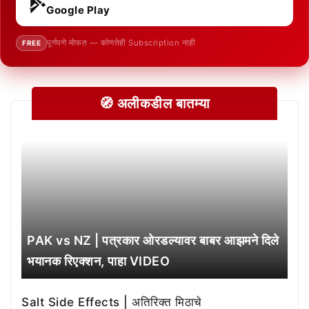
Google Play
पूर्णपणे मोफत — कोणतेही Subscription नाही
FREE
🧭 अलीकडील बातम्या
PAK vs NZ | पत्रकार ओरडल्यावर बाबर आझमने दिले
भयानक रिएक्शन, पाहा VIDEO
Salt Side Effects | अतिरिक्त मिठाचे