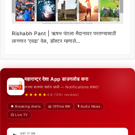
Rishabh Pant | ऋषभ पंतला मैदानावर परतण्यासाठी
लागणार ‘एवढा’ वेळ, डॉक्टर म्हणाले…
महाराष्ट्र देशा App डाउनलोड करा
ताज्या बातम्या सर्वात आधी — Notifications सकट!
★★★★★
4.8 (12K+ reviews)
🔔 Breaking Alerts
📖 Offline वाचा
🎙️ Audio News
📺 Live TV
GET IT ON