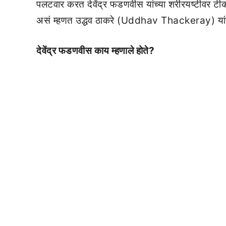
पलटवार करत देवेंद्र फडणवीस यांच्या शरीरयष्टीवर टीका
असं म्हणत उद्धव ठाकरे (Uddhav Thackeray) यांनी 
देवेंद्र फडणवीस काय म्हणाले होते?