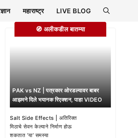
रज्ञान
महाराष्ट्र
LIVE BLOG
🧭 अलीकडील बातम्या
PAK vs NZ | पत्रकार ओरडल्यावर बाबर
आझमने दिले भयानक रिएक्शन, पाहा VIDEO
Salt Side Effects | अतिरिक्त
मिठाचे सेवन केल्याने निर्माण होऊ
शकतात ‘या’ समस्या