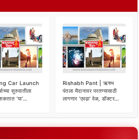
ng Car Launch
Rishabh Pant | ऋषभ
र्षाच्या सुरुवातीला
पंतला मैदानावर परतण्यासाठी
शकतात ‘या’
लागणार ‘एवढा’ वेळ, डॉक्टर
कार
म्हणाले…