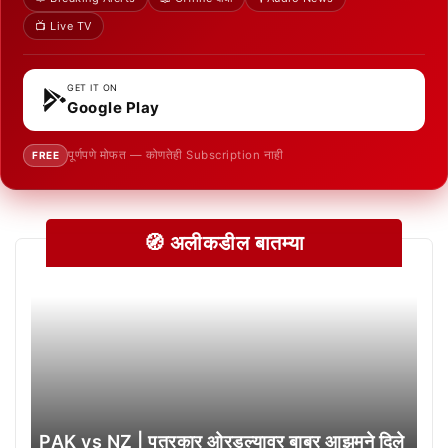
📺 Live TV
GET IT ON
Google Play
पूर्णपणे मोफत — कोणतेही Subscription नाही
FREE
🧭 अलीकडील बातम्या
PAK vs NZ | पत्रकार ओरडल्यावर बाबर आझमने दिले