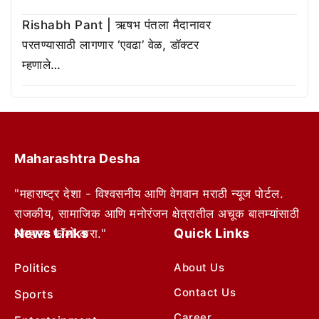
Rishabh Pant | ऋषभ पंतला मैदानावर
परतण्यासाठी लागणार ‘एवढा’ वेळ, डॉक्टर
म्हणाले…
Maharashtra Desha
"महाराष्ट्र देशा - विश्वसनीय आणि वेगवान मराठी न्यूज पोर्टल.
राजकीय, सामाजिक आणि मनोरंजन क्षेत्रातील अचूक बातम्यांसाठी
News Links
Quick Links
आम्हाला फॉलो करा."
Politics
About Us
Contact Us
Sports
Career