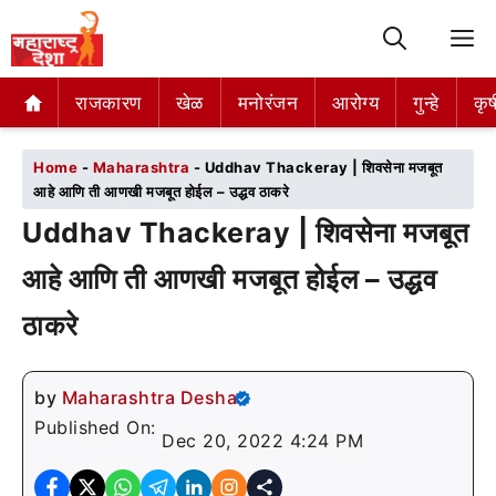
M
राजकारण
राजकारण
खेळ
खेळ
मनोरंजन
मनोरंजन
आरोग्य
आरोग्य
गुन्हे
गुन्हे
कृष
कृष
Home
-
Maharashtra
-
Uddhav Thackeray | शिवसेना मजबूत
आहे आणि ती आणखी मजबूत होईल – उद्धव ठाकरे
Uddhav Thackeray | शिवसेना मजबूत
आहे आणि ती आणखी मजबूत होईल – उद्धव
ठाकरे
by
Maharashtra Desha
Published On:
Dec 20, 2022 4:24 PM