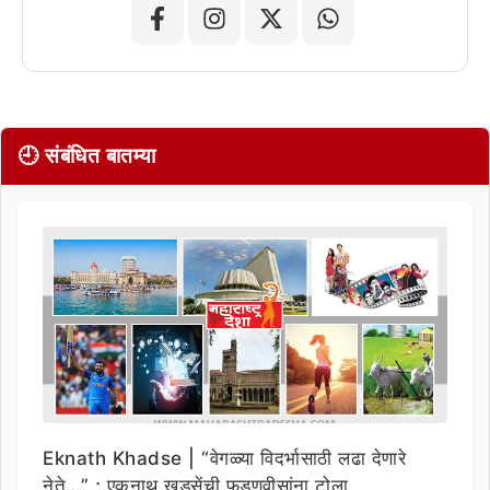
🕘 संबंधित बातम्या
Eknath Khadse | “वेगळ्या विदर्भासाठी लढा देणारे
नेते…” ; एकनाथ खडसेंची फडणवीसांना टोला