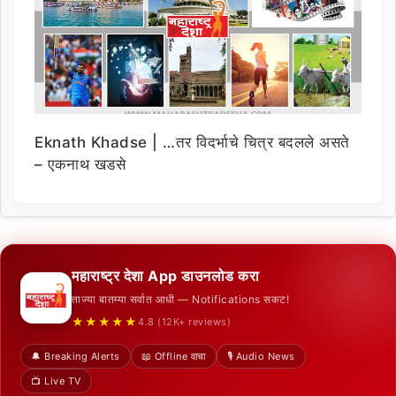
Eknath Khadse | …तर विदर्भाचे चित्र बदलले असते
– एकनाथ खडसे
महाराष्ट्र देशा App डाउनलोड करा
ताज्या बातम्या सर्वात आधी — Notifications सकट!
★★★★★
4.8 (12K+ reviews)
🔔 Breaking Alerts
📖 Offline वाचा
🎙️ Audio News
📺 Live TV