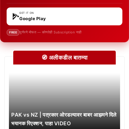
GET IT ON
Google Play
पूर्णपणे मोफत — कोणतेही Subscription नाही
FREE
🧭 अलीकडील बातम्या
PAK vs NZ | पत्रकार ओरडल्यावर बाबर आझमने दिले
भयानक रिएक्शन, पाहा VIDEO