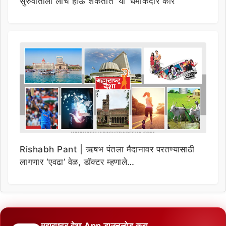
सुरुवातीला लाँच होऊ शकतात ‘या’ धमाकेदार कार
Rishabh Pant | ऋषभ पंतला मैदानावर परतण्यासाठी
लागणार ‘एवढा’ वेळ, डॉक्टर म्हणाले…
महाराष्ट्र देशा App डाउनलोड करा