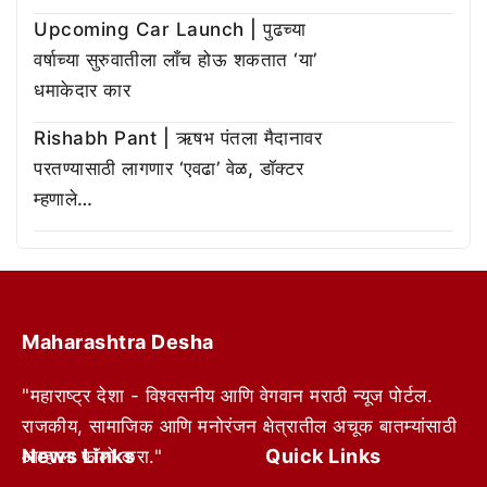
Upcoming Car Launch | पुढच्या
वर्षाच्या सुरुवातीला लाँच होऊ शकतात ‘या’
धमाकेदार कार
Rishabh Pant | ऋषभ पंतला मैदानावर
परतण्यासाठी लागणार ‘एवढा’ वेळ, डॉक्टर
म्हणाले…
Maharashtra Desha
"महाराष्ट्र देशा - विश्वसनीय आणि वेगवान मराठी न्यूज पोर्टल.
राजकीय, सामाजिक आणि मनोरंजन क्षेत्रातील अचूक बातम्यांसाठी
News Links
Quick Links
आम्हाला फॉलो करा."