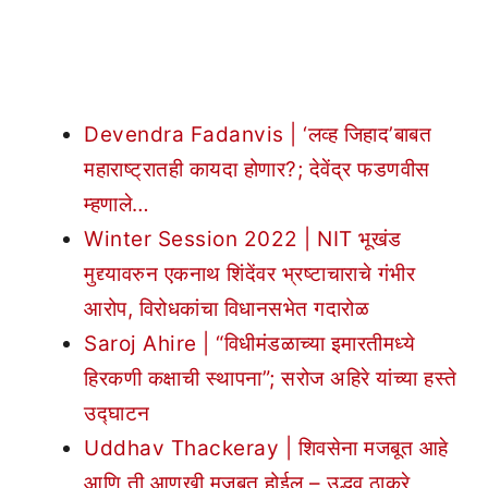
Devendra Fadanvis | ‘लव्ह जिहाद’बाबत
महाराष्ट्रातही कायदा होणार?; देवेंद्र फडणवीस
म्हणाले…
Winter Session 2022 | NIT भूखंड
मुद्द्यावरुन एकनाथ शिंदेंवर भ्रष्टाचाराचे गंभीर
आरोप, विरोधकांचा विधानसभेत गदारोळ
Saroj Ahire | “विधीमंडळाच्या इमारतीमध्ये
हिरकणी कक्षाची स्थापना”; सरोज अहिरे यांच्या हस्ते
उद्घाटन
Uddhav Thackeray | शिवसेना मजबूत आहे
आणि ती आणखी मजबूत होईल – उद्धव ठाकरे