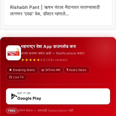
Rishabh Pant | ऋषभ पंतला मैदानावर परतण्यासाठी
लागणार ‘एवढा’ वेळ, डॉक्टर म्हणाले…
महाराष्ट्र देशा App डाउनलोड करा
ताज्या बातम्या सर्वात आधी — Notifications सकट!
★★★★★
4.8 (12K+ reviews)
🔔 Breaking Alerts
📖 Offline वाचा
🎙️ Audio News
📺 Live TV
GET IT ON
Google Play
पूर्णपणे मोफत — कोणतेही Subscription नाही
FREE