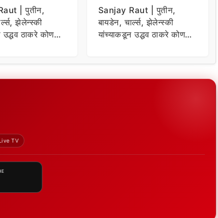
aut | पुतीन,
Sanjay Raut | पुतीन,
्ल्स, झेलेन्स्की
बायडेन, चार्ल्स, झेलेन्स्की
न उद्धव ठाकरे कोण
यांच्याकडून उद्धव ठाकरे कोण
 संजय राऊतांचा दावा
विचारणा ; संजय राऊतांचा दावा
Live TV
HE