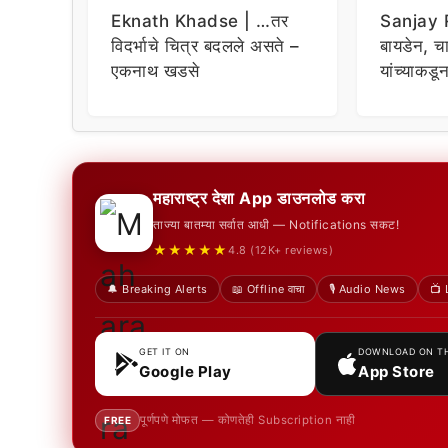
Eknath Khadse | …तर
Sanjay R
विदर्भाचे चित्र बदलले असते –
बायडेन, चार
एकनाथ खडसे
यांच्याकडू
विचारणा ;
महाराष्ट्र देशा App डाउनलोड करा
ताज्या बातम्या सर्वात आधी — Notifications सकट!
★★★★★
4.8 (12K+ reviews)
🔔 Breaking Alerts
📖 Offline वाचा
🎙️ Audio News
📺 
GET IT ON
DOWNLOAD ON T
Google Play
App Store
पूर्णपणे मोफत — कोणतेही Subscription नाही
FREE