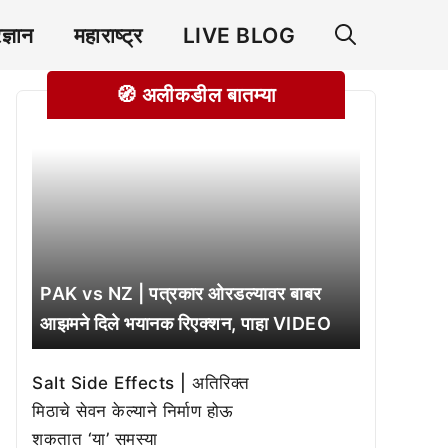
रज्ञान
महाराष्ट्र
LIVE BLOG
🧭 अलीकडील बातम्या
PAK vs NZ | पत्रकार ओरडल्यावर बाबर
आझमने दिले भयानक रिएक्शन, पाहा VIDEO
Salt Side Effects | अतिरिक्त
मिठाचे सेवन केल्याने निर्माण होऊ
शकतात ‘या’ समस्या