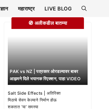
रज्ञान
महाराष्ट्र
LIVE BLOG
🧭 अलीकडील बातम्या
PAK vs NZ | पत्रकार ओरडल्यावर बाबर
आझमने दिले भयानक रिएक्शन, पाहा VIDEO
Salt Side Effects | अतिरिक्त
मिठाचे सेवन केल्याने निर्माण होऊ
शकतात ‘या’ समस्या