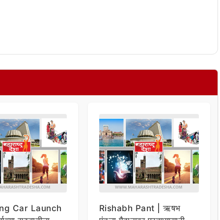
ng Car Launch
Rishabh Pant | ऋषभ