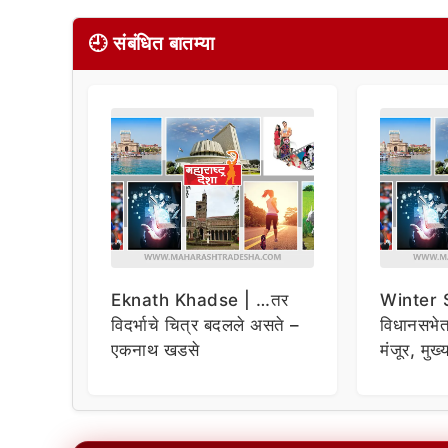
🕘 संबंधित बातम्या
Eknath Khadse | …तर
Winter 
विदर्भाचे चित्र बदलले असते –
विधानसभेत
एकनाथ खडसे
मंजूर, मुख
मंत्रिमंडळ
कक्षेत