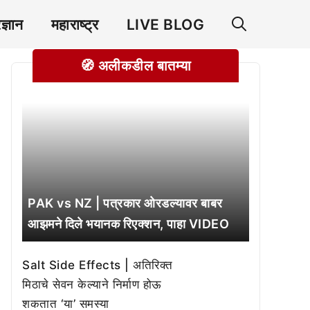
रज्ञान
महाराष्ट्र
LIVE BLOG
🧭 अलीकडील बातम्या
PAK vs NZ | पत्रकार ओरडल्यावर बाबर
आझमने दिले भयानक रिएक्शन, पाहा VIDEO
Salt Side Effects | अतिरिक्त
मिठाचे सेवन केल्याने निर्माण होऊ
शकतात ‘या’ समस्या