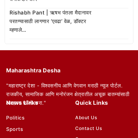
Rishabh Pant | ऋषभ पंतला मैदानावर
परतण्यासाठी लागणार ‘एवढा’ वेळ, डॉक्टर
म्हणाले…
Maharashtra Desha
"महाराष्ट्र देशा - विश्वसनीय आणि वेगवान मराठी न्यूज पोर्टल.
राजकीय, सामाजिक आणि मनोरंजन क्षेत्रातील अचूक बातम्यांसाठी
News Links
Quick Links
आम्हाला फॉलो करा."
Politics
About Us
Contact Us
Sports