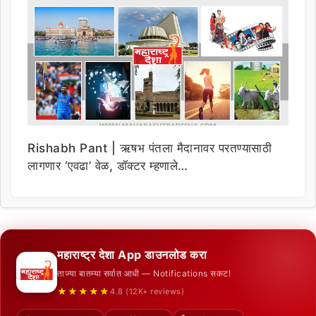
Rishabh Pant | ऋषभ पंतला मैदानावर परतण्यासाठी
लागणार ‘एवढा’ वेळ, डॉक्टर म्हणाले…
महाराष्ट्र देशा App डाउनलोड करा
ताज्या बातम्या सर्वात आधी — Notifications सकट!
★★★★★
4.8 (12K+ reviews)