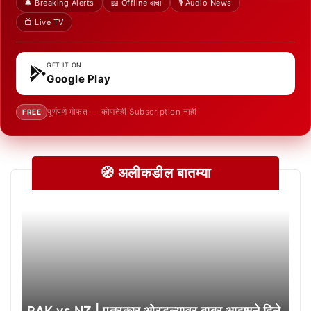
🔔 Breaking Alerts
📖 Offline वाचा
🎙️ Audio News
📺 Live TV
GET IT ON
Google Play
पूर्णपणे मोफत — कोणतेही Subscription नाही
FREE
🧭 अलीकडील बातम्या
PAK vs NZ | पत्रकार ओरडल्यावर बाबर आझमने दिले