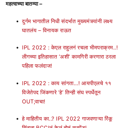
महत्वाच्या बातम्या –
दुर्गम भागातील निधी संदर्भात मुख्यमंत्र्यांनी लक्ष्य
घातलंय – विनायक राऊत
IPL 2022 : केएल राहुलनं रचला भीमपराक्रम..!
लीगच्या इतिहासात ‘अशी’ कामगिरी करणारा ठरला
पहिला फलंदाज!
IPL 2022 : काय सांगता…! आयपीएलचे ११
विजेतेपद जिंकणारे ‘हे’ तिन्ही संघ स्पर्धेतून
OUT;वाचा!
हे माहितीय का..? IPL 2022 गाजवणाऱ्या रिंकू
सिंहला BCCIनं केलं होतं सस्पेंड!