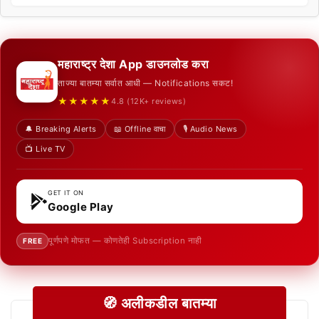
महाराष्ट्र देशा App डाउनलोड करा
ताज्या बातम्या सर्वात आधी — Notifications सकट!
★★★★★
4.8 (12K+ reviews)
🔔 Breaking Alerts
📖 Offline वाचा
🎙️ Audio News
📺 Live TV
GET IT ON
Google Play
पूर्णपणे मोफत — कोणतेही Subscription नाही
FREE
🧭 अलीकडील बातम्या