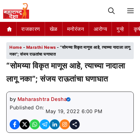
M
राजकारण
राजकारण
खेळ
खेळ
मनोरंजन
मनोरंजन
आरोग्य
आरोग्य
गुन्हे
गुन्हे
कृष
कृष
Home
-
Marathi News
-
“सोमय्या विकृत माणूस आहे, त्याच्या नादाला लागू
नका”; संजय राऊतांचा घणाघात
“सोमय्या विकृत माणूस आहे, त्याच्या नादाला
लागू नका”; संजय राऊतांचा घणाघात
by
Maharashtra Desha
Published On:
May 19, 2022 6:00 PM