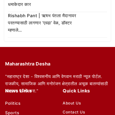
धमाकेदार कार
Rishabh Pant | ऋषभ पंतला मैदानावर
परतण्यासाठी लागणार ‘एवढा’ वेळ, डॉक्टर
म्हणाले…
Maharashtra Desha
"महाराष्ट्र देशा - विश्वसनीय आणि वेगवान मराठी न्यूज पोर्टल.
राजकीय, सामाजिक आणि मनोरंजन क्षेत्रातील अचूक बातम्यांसाठी
News Links
Quick Links
आम्हाला फॉलो करा."
Politics
About Us
Contact Us
Sports