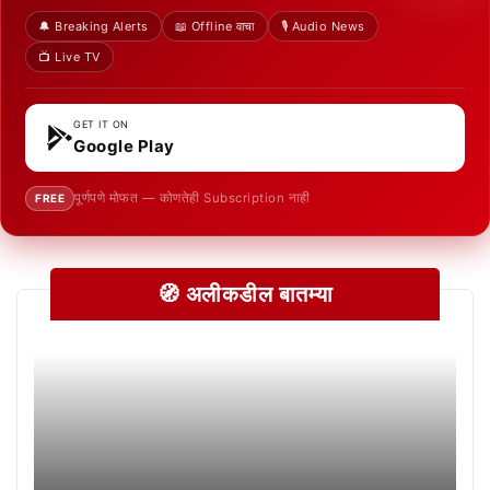
🔔 Breaking Alerts
📖 Offline वाचा
🎙️ Audio News
📺 Live TV
GET IT ON
Google Play
पूर्णपणे मोफत — कोणतेही Subscription नाही
FREE
🧭 अलीकडील बातम्या