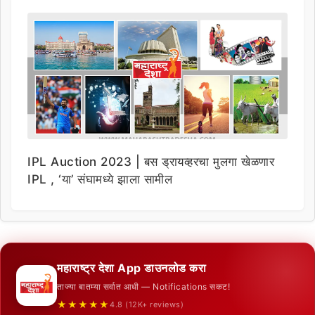
IPL Auction 2023 | बस ड्रायव्हरचा मुलगा खेळणार
IPL , ‘या’ संघामध्ये झाला सामील
महाराष्ट्र देशा App डाउनलोड करा
ताज्या बातम्या सर्वात आधी — Notifications सकट!
★★★★★
4.8 (12K+ reviews)