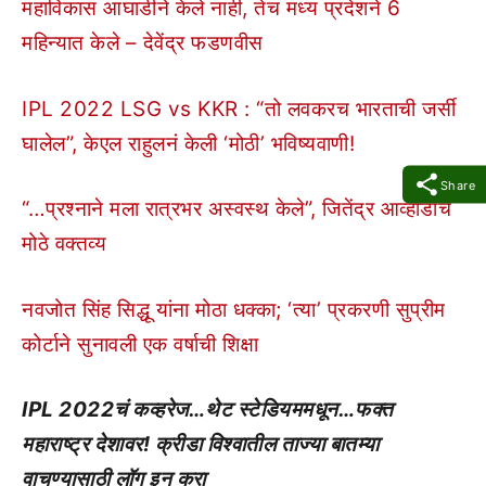
महाविकास आघाडीने केले नाही, तेच मध्य प्रदेशने 6
महिन्यात केले – देवेंद्र फडणवीस
IPL 2022 LSG vs KKR : “तो लवकरच भारताची जर्सी
घालेल”, केएल राहुलनं केली ‘मोठी’ भविष्यवाणी!
Share
“…प्रश्नाने मला रात्रभर अस्वस्थ केले”, जितेंद्र आव्हाडांचे
मोठे वक्तव्य
नवजोत सिंह सिद्धू यांना मोठा धक्का; ‘त्या’ प्रकरणी सुप्रीम
कोर्टाने सुनावली एक वर्षाची शिक्षा
IPL 2022चं कव्हरेज…थेट स्टेडियममधून…फक्त
महाराष्ट्र देशावर! क्रीडा विश्वातील ताज्या बातम्या
वाचण्यासाठी लॉग इन करा