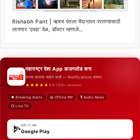
Rishabh Pant | ऋषभ पंतला मैदानावर परतण्यासाठी
लागणार ‘एवढा’ वेळ, डॉक्टर म्हणाले…
महाराष्ट्र देशा App डाउनलोड करा
ताज्या बातम्या सर्वात आधी — Notifications सकट!
★★★★★
4.8 (12K+ reviews)
🔔 Breaking Alerts
📖 Offline वाचा
🎙️ Audio News
📺 Live TV
GET IT ON
Google Play