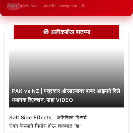
पूर्णपणे मोफत — कोणतेही Subscription नाही
FREE
🧭 अलीकडील बातम्या
PAK vs NZ | पत्रकार ओरडल्यावर बाबर आझमने दिले
भयानक रिएक्शन, पाहा VIDEO
Salt Side Effects | अतिरिक्त मिठाचे
सेवन केल्याने निर्माण होऊ शकतात ‘या’