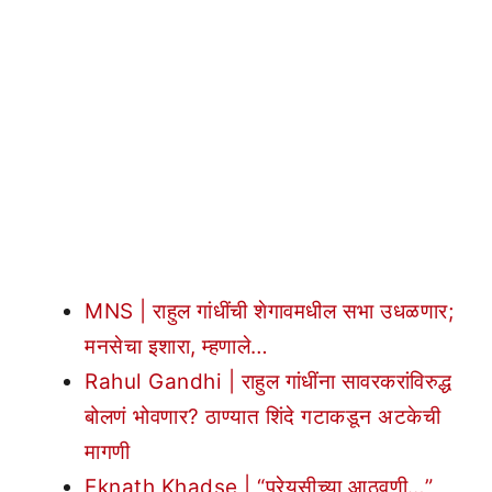
MNS | राहुल गांधींची शेगावमधील सभा उधळणार;
मनसेचा इशारा, म्हणाले…
Rahul Gandhi | राहुल गांधींना सावरकरांविरुद्ध
बोलणं भोवणार? ठाण्यात शिंदे गटाकडून अटकेची
मागणी
Eknath Khadse | “प्रेयसीच्या आठवणी…”,