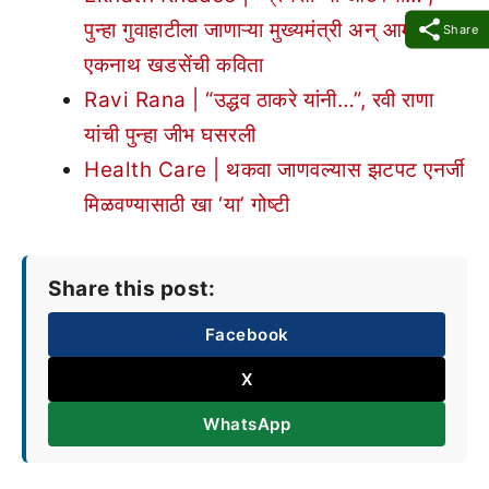
पुन्हा गुवाहाटीला जाणाऱ्या मुख्यमंत्री अन् आमदारांवर
Share
एकनाथ खडसेंची कविता
Ravi Rana | “उद्धव ठाकरे यांनी…”, रवी राणा
यांची पुन्हा जीभ घसरली
Health Care | थकवा जाणवल्यास झटपट एनर्जी
मिळवण्यासाठी खा ‘या’ गोष्टी
Share this post:
Facebook
X
WhatsApp