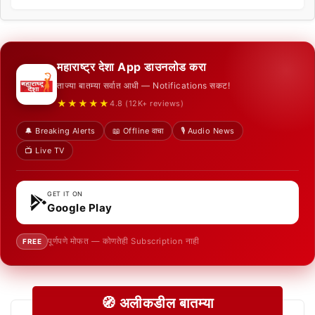
महाराष्ट्र देशा App डाउनलोड करा
ताज्या बातम्या सर्वात आधी — Notifications सकट!
★★★★★
4.8 (12K+ reviews)
🔔 Breaking Alerts
📖 Offline वाचा
🎙️ Audio News
📺 Live TV
GET IT ON
Google Play
पूर्णपणे मोफत — कोणतेही Subscription नाही
FREE
🧭 अलीकडील बातम्या