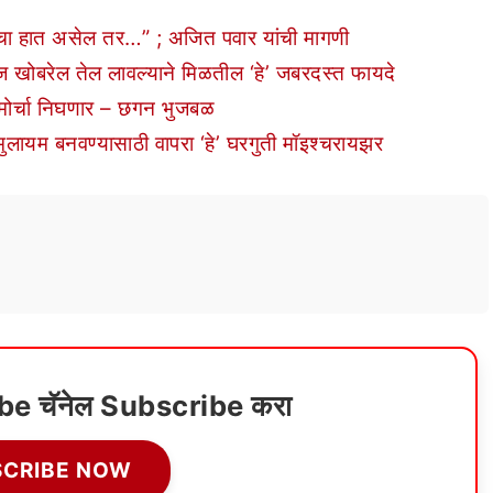
ंचा हात असेल तर…” ; अजित पवार यांची मागणी
ज खोबरेल तेल लावल्याने मिळतील ‘हे’ जबरदस्त फायदे
ोर्चा निघणार – छगन भुजबळ
ुलायम बनवण्यासाठी वापरा ‘हे’ घरगुती मॉइश्चरायझर
ube चॅनेल Subscribe करा
SCRIBE NOW