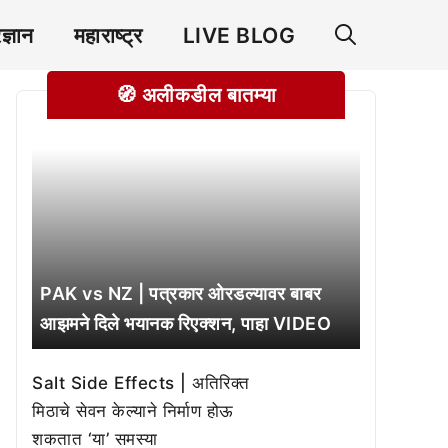
रज्ञान
महाराष्ट्र
LIVE BLOG
🧭 अलीकडील बातम्या
PAK vs NZ | पत्रकार ओरडल्यावर बाबर
आझमने दिले भयानक रिएक्शन, पाहा VIDEO
Salt Side Effects | अतिरिक्त
मिठाचे सेवन केल्याने निर्माण होऊ
शकतात ‘या’ समस्या