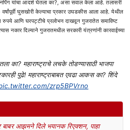
िनपिंग यांचा आदर्श घेतला का?, असा सवाल केला आहे. तलासरी
 वर्षांपूर्वी घुसखोरी केल्याचा प्रकार उघडकीस आला आहे. येथील
ख रुपये आणि घरपट्टीचे प्रलोभन दाखवून गुजरातेत समाविष्ट
नी त्यास नकार दिल्याने गुजरातमधील सरकारी यंत्रणांनी कारवाईच्या
ेतला का? महाराष्ट्राचे लचके तोडण्यासाठी भाजपा
ारही पुढे! महाराष्ट्राबाबत एवढा आकस का? शिंदे
pic.twitter.com/zrp5BPVrno
बाबर आझमने दिले भयानक रिएक्शन, पाहा