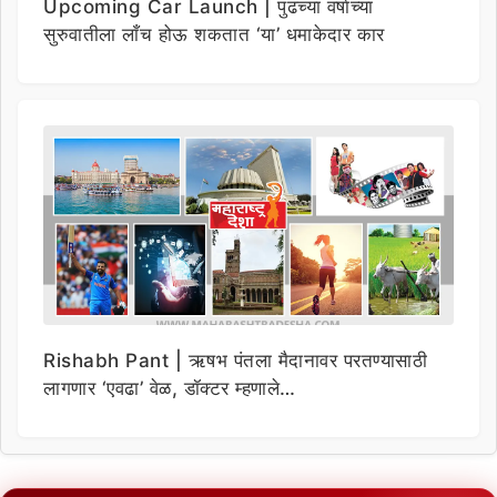
Upcoming Car Launch | पुढच्या वर्षाच्या
सुरुवातीला लाँच होऊ शकतात ‘या’ धमाकेदार कार
Rishabh Pant | ऋषभ पंतला मैदानावर परतण्यासाठी
लागणार ‘एवढा’ वेळ, डॉक्टर म्हणाले…