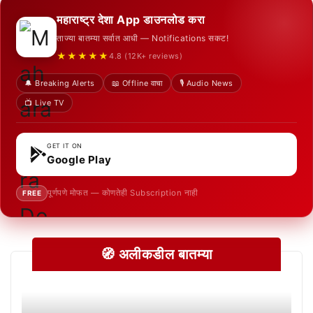
महाराष्ट्र देशा App डाउनलोड करा
ताज्या बातम्या सर्वात आधी — Notifications सकट!
★★★★★
4.8 (12K+ reviews)
🔔 Breaking Alerts
📖 Offline वाचा
🎙️ Audio News
📺 Live TV
GET IT ON
Google Play
पूर्णपणे मोफत — कोणतेही Subscription नाही
FREE
🧭 अलीकडील बातम्या