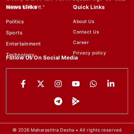
News Links
Quick Links
आम्हाला फॉलो करा."
Politics
About Us
Contact Us
Sports
Career
Entertainment
Privacy policy
Technology
Follow Us On Social Media
© 2026 Maharashtra Desha • All rights reserved