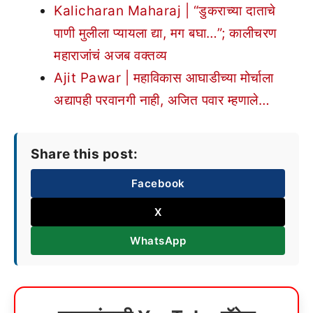
Kalicharan Maharaj | “डुकराच्या दाताचे
पाणी मुलीला प्यायला द्या, मग बघा…”; कालीचरण
महाराजांचं अजब वक्तव्य
Ajit Pawar | महाविकास आघाडीच्या मोर्चाला
अद्यापही परवानगी नाही, अजित पवार म्हणाले…
Share this post:
Facebook
X
WhatsApp