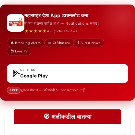
महाराष्ट्र देशा App डाउनलोड करा
ताज्या बातम्या सर्वात आधी — Notifications सकट!
★★★★★
4.8 (12K+ reviews)
🔔 Breaking Alerts
📖 Offline वाचा
🎙️ Audio News
📺 Live TV
GET IT ON
Google Play
पूर्णपणे मोफत — कोणतेही Subscription नाही
FREE
🧭 अलीकडील बातम्या