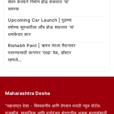
सेवन केल्याने निर्माण होऊ शकतात ‘या’
समस्या
Upcoming Car Launch | पुढच्या
वर्षाच्या सुरुवातीला लाँच होऊ शकतात ‘या’
धमाकेदार कार
Rishabh Pant | ऋषभ पंतला मैदानावर
परतण्यासाठी लागणार ‘एवढा’ वेळ, डॉक्टर
म्हणाले…
Maharashtra Desha
"महाराष्ट्र देशा - विश्वसनीय आणि वेगवान मराठी न्यूज पोर्टल.
राजकीय, सामाजिक आणि मनोरंजन क्षेत्रातील अचूक बातम्यांसाठी