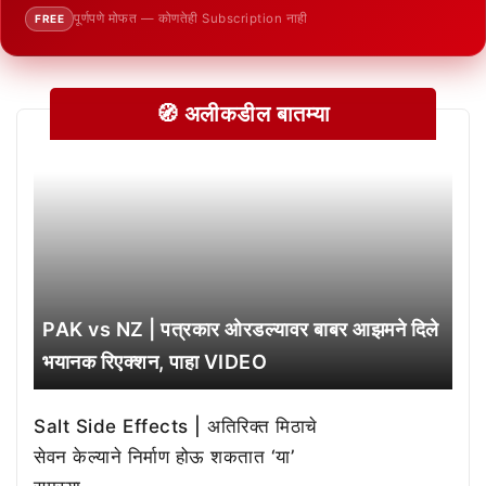
पूर्णपणे मोफत — कोणतेही Subscription नाही
FREE
🧭 अलीकडील बातम्या
PAK vs NZ | पत्रकार ओरडल्यावर बाबर आझमने दिले
भयानक रिएक्शन, पाहा VIDEO
Salt Side Effects | अतिरिक्त मिठाचे
सेवन केल्याने निर्माण होऊ शकतात ‘या’