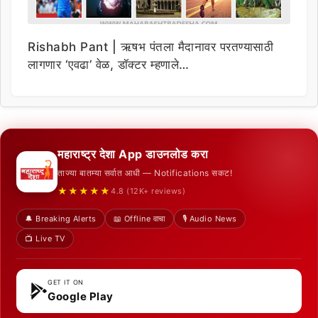
Rishabh Pant | ऋषभ पंतला मैदानावर परतण्यासाठी
लागणार ‘एवढा’ वेळ, डॉक्टर म्हणाले…
महाराष्ट्र देशा App डाउनलोड करा
ताज्या बातम्या सर्वात आधी — Notifications सकट!
★★★★★
4.8 (12K+ reviews)
🔔 Breaking Alerts
📖 Offline वाचा
🎙️ Audio News
📺 Live TV
GET IT ON
Google Play