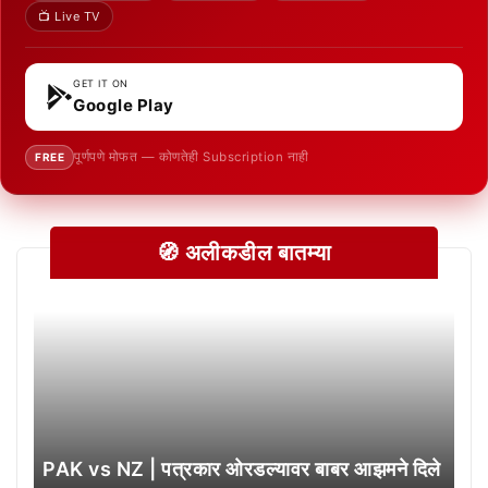
📺 Live TV
GET IT ON
Google Play
पूर्णपणे मोफत — कोणतेही Subscription नाही
FREE
🧭 अलीकडील बातम्या
PAK vs NZ | पत्रकार ओरडल्यावर बाबर आझमने दिले