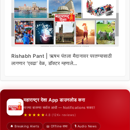
Rishabh Pant | ऋषभ पंतला मैदानावर परतण्यासाठी
लागणार ‘एवढा’ वेळ, डॉक्टर म्हणाले…
महाराष्ट्र देशा App डाउनलोड करा
ताज्या बातम्या सर्वात आधी — Notifications सकट!
★★★★★
4.8 (12K+ reviews)
🔔 Breaking Alerts
📖 Offline वाचा
🎙️ Audio News