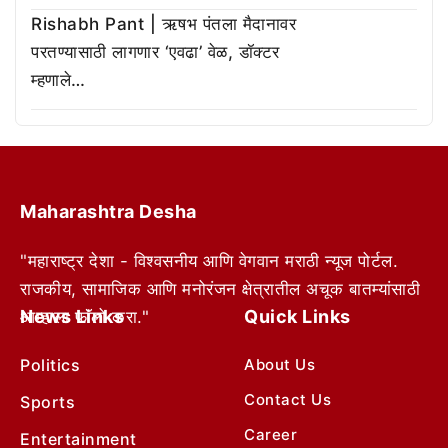
Rishabh Pant | ऋषभ पंतला मैदानावर
परतण्यासाठी लागणार ‘एवढा’ वेळ, डॉक्टर
म्हणाले…
Maharashtra Desha
"महाराष्ट्र देशा - विश्वसनीय आणि वेगवान मराठी न्यूज पोर्टल.
राजकीय, सामाजिक आणि मनोरंजन क्षेत्रातील अचूक बातम्यांसाठी
News Links
Quick Links
आम्हाला फॉलो करा."
Politics
About Us
Contact Us
Sports
Career
Entertainment