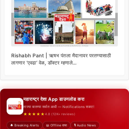
Rishabh Pant | ऋषभ पंतला मैदानावर परतण्यासाठी
लागणार ‘एवढा’ वेळ, डॉक्टर म्हणाले…
महाराष्ट्र देशा App डाउनलोड करा
ताज्या बातम्या सर्वात आधी — Notifications सकट!
★★★★★
4.8 (12K+ reviews)
🔔 Breaking Alerts
📖 Offline वाचा
🎙️ Audio News