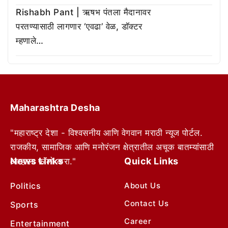
Rishabh Pant | ऋषभ पंतला मैदानावर
परतण्यासाठी लागणार ‘एवढा’ वेळ, डॉक्टर
म्हणाले…
Maharashtra Desha
"महाराष्ट्र देशा - विश्वसनीय आणि वेगवान मराठी न्यूज पोर्टल.
राजकीय, सामाजिक आणि मनोरंजन क्षेत्रातील अचूक बातम्यांसाठी
News Links
Quick Links
आम्हाला फॉलो करा."
Politics
About Us
Contact Us
Sports
Career
Entertainment