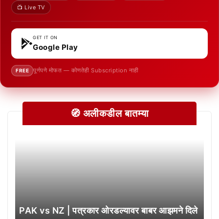
📺 Live TV
GET IT ON
Google Play
पूर्णपणे मोफत — कोणतेही Subscription नाही
FREE
🧭 अलीकडील बातम्या
PAK vs NZ | पत्रकार ओरडल्यावर बाबर आझमने दिले