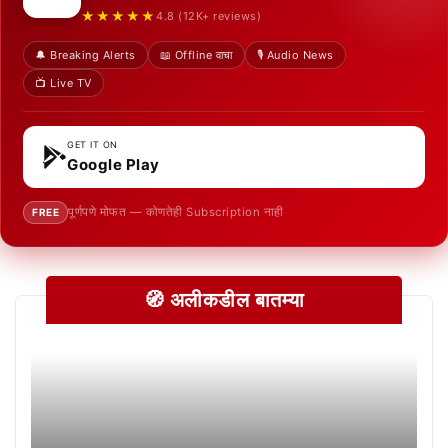
★★★★★
4.8 (12K+ reviews)
🔔 Breaking Alerts
📖 Offline वाचा
🎙️ Audio News
📺 Live TV
GET IT ON
Google Play
पूर्णपणे मोफत — कोणतेही Subscription नाही
FREE
🧭 अलीकडील बातम्या