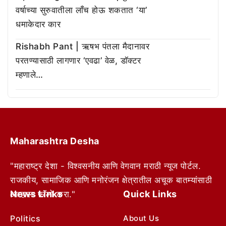
वर्षाच्या सुरुवातीला लाँच होऊ शकतात ‘या’
धमाकेदार कार
Rishabh Pant | ऋषभ पंतला मैदानावर
परतण्यासाठी लागणार ‘एवढा’ वेळ, डॉक्टर
म्हणाले…
Maharashtra Desha
"महाराष्ट्र देशा - विश्वसनीय आणि वेगवान मराठी न्यूज पोर्टल.
राजकीय, सामाजिक आणि मनोरंजन क्षेत्रातील अचूक बातम्यांसाठी
News Links
Quick Links
आम्हाला फॉलो करा."
Politics
About Us