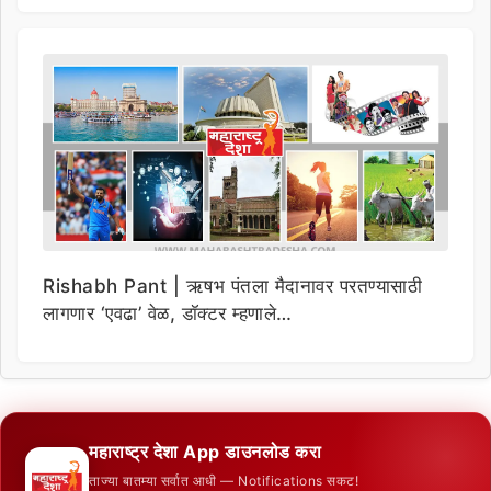
Rishabh Pant | ऋषभ पंतला मैदानावर परतण्यासाठी
लागणार ‘एवढा’ वेळ, डॉक्टर म्हणाले…
महाराष्ट्र देशा App डाउनलोड करा
ताज्या बातम्या सर्वात आधी — Notifications सकट!