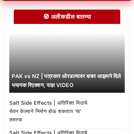
🧭 अलीकडील बातम्या
PAK vs NZ | पत्रकार ओरडल्यावर बाबर आझमने दिले
भयानक रिएक्शन, पाहा VIDEO
Salt Side Effects | अतिरिक्त मिठाचे
सेवन केल्याने निर्माण होऊ शकतात ‘या’
समस्या
Salt Side Effects | अतिरिक्त मिठाचे