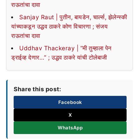
राऊतांचा दावा
Sanjay Raut | पुतीन, बायडेन, चार्ल्स, झेलेन्स्की
यांच्याकडून उद्धव ठाकरे कोण विचारणा ; संजय
राऊतांचा दावा
Uddhav Thackeray | “मी तुम्हाला पेन
ड्राईव्ह देणार…” ; उद्धव ठाकरे यांची टोलेबाजी
Share this post:
Facebook
X
WhatsApp