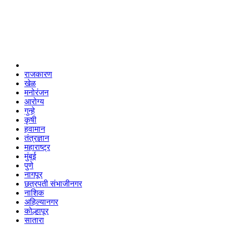
राजकारण
खेळ
मनोरंजन
आरोग्य
गुन्हे
कृषी
हवामान
तंत्रज्ञान
महाराष्ट्र
मुंबई
पुणे
नागपूर
छत्रपती संभाजीनगर
नाशिक
अहिल्यानगर
कोल्हापूर
सातारा