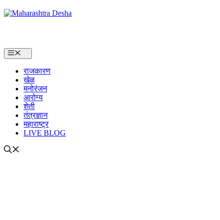
Skip
to
content
Menu
राजकारण
खेळ
मनोरंजन
आरोग्य
शेती
तंत्रज्ञान
महाराष्ट्र
LIVE BLOG